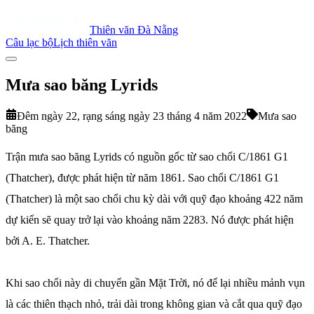
Thiên văn Đà Nẵng
Câu lạc bộ
Lịch thiên văn
Mưa sao băng Lyrids
Đêm ngày 22, rạng sáng ngày 23 tháng 4 năm 2022
Mưa sao
băng
Trận mưa sao băng Lyrids có nguồn gốc từ sao chổi C/1861 G1
(Thatcher), được phát hiện từ năm 1861. Sao chổi C/1861 G1
(Thatcher) là một sao chổi chu kỳ dài với quỹ đạo khoảng 422 năm
dự kiến sẽ quay trở lại vào khoảng năm 2283. Nó được phát hiện
bởi A. E. Thatcher.
Khi sao chổi này di chuyển gần Mặt Trời, nó để lại nhiều mảnh vụn
là các thiên thạch nhỏ, trải dài trong không gian và cắt qua quỹ đạo