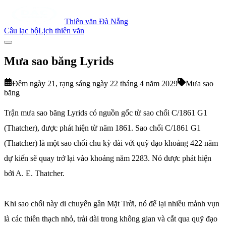
Thiên văn Đà Nẵng
Câu lạc bộ
Lịch thiên văn
Mưa sao băng Lyrids
Đêm ngày 21, rạng sáng ngày 22 tháng 4 năm 2029
Mưa sao
băng
Trận mưa sao băng Lyrids có nguồn gốc từ sao chổi C/1861 G1
(Thatcher), được phát hiện từ năm 1861. Sao chổi C/1861 G1
(Thatcher) là một sao chổi chu kỳ dài với quỹ đạo khoảng 422 năm
dự kiến sẽ quay trở lại vào khoảng năm 2283. Nó được phát hiện
bởi A. E. Thatcher.
Khi sao chổi này di chuyển gần Mặt Trời, nó để lại nhiều mảnh vụn
là các thiên thạch nhỏ, trải dài trong không gian và cắt qua quỹ đạo