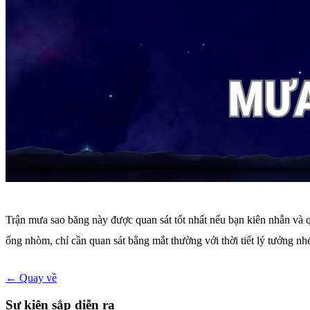
Trận mưa sao băng này được quan sát tốt nhất nếu bạn kiên nhẫn và qu
ống nhòm, chỉ cần quan sát bằng mắt thường với thời tiết lý tưởng nh
← Quay về
Sự kiện sắp diễn ra