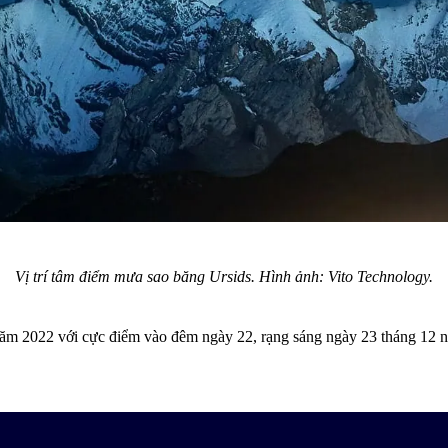
Vị trí tâm điểm mưa sao băng Ursids. Hình ảnh: Vito Technology.
m 2022 với cực điểm vào đêm ngày 22, rạng sáng ngày 23 tháng 12 năm