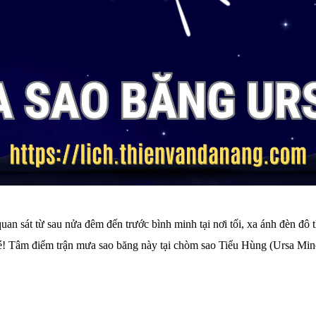
an sát từ sau nửa đêm đến trước bình minh tại nơi tối, xa ánh đèn đô 
é! Tâm điểm trận mưa sao băng này tại chòm sao Tiểu Hùng (Ursa Minor),