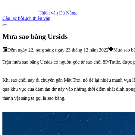
Thiên văn Đà Nẵng
Câu lạc bộ
Lịch thiên văn
Mưa sao băng Ursids
Đêm ngày 22, rạng sáng ngày 23 tháng 12 năm 2022
Mưa sao b
Trận mưa sao băng Ursids có nguồn gốc từ sao chổi 8P/Tuttle, được 
Khi sao chổi này di chuyển gần Mặt Trời, nó để lại nhiều mảnh vụn là 
qua khu vực của đám tàn dư này vào những thời điểm nhất định trong 
thành vệt sáng ta gọi là sao băng.