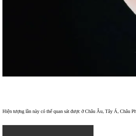
Hiện tượng lần này có thể quan sát được ở Châu Âu, Tây Á, Châ