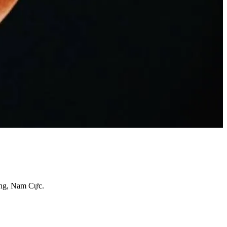
ơng, Nam Cực.