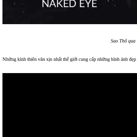
Sao Thổ qua 
Những kính thiên văn xịn nhất thế giới cung cấp những hình ảnh đẹp 