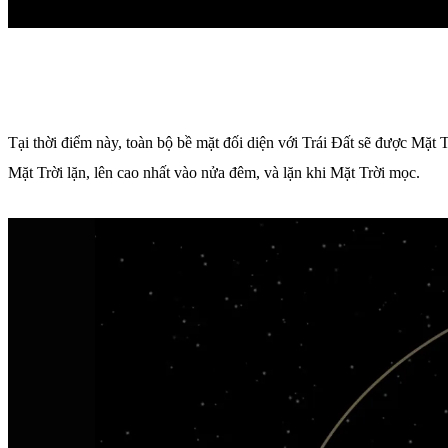
Tại thời điểm này, toàn bộ bề mặt đối diện với Trái Đất sẽ được Mặt T
Mặt Trời lặn, lên cao nhất vào nửa đêm, và lặn khi Mặt Trời mọc.