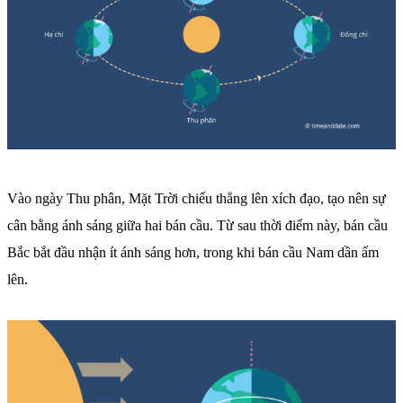
Vào ngày Thu phân, Mặt Trời chiếu thẳng lên xích đạo, tạo nên sự
cân bằng ánh sáng giữa hai bán cầu. Từ sau thời điểm này, bán cầu
Bắc bắt đầu nhận ít ánh sáng hơn, trong khi bán cầu Nam dần ấm
lên.