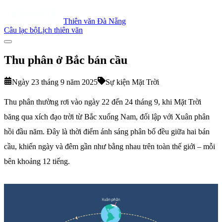
Thiên văn Đà Nẵng
Câu lạc bộ
Lịch thiên văn
Thu phân ở Bắc bán cầu
Ngày 23 tháng 9 năm 2025
Sự kiện Mặt Trời
Thu phân thường rơi vào ngày 22 đến 24 tháng 9, khi Mặt Trời
băng qua xích đạo trời từ Bắc xuống Nam, đối lập với Xuân phân
hồi đầu năm. Đây là thời điểm ánh sáng phân bố đều giữa hai bán
cầu, khiến ngày và đêm gần như bằng nhau trên toàn thế giới – mỗi
bên khoảng 12 tiếng.