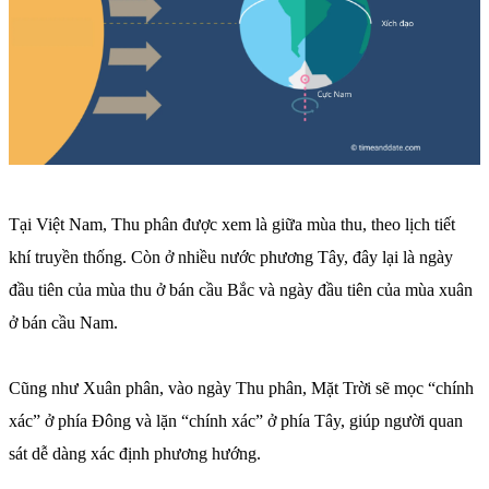
Tại Việt Nam, Thu phân được xem là giữa mùa thu, theo lịch tiết
khí truyền thống. Còn ở nhiều nước phương Tây, đây lại là ngày
đầu tiên của mùa thu ở bán cầu Bắc và ngày đầu tiên của mùa xuân
ở bán cầu Nam.
Cũng như Xuân phân, vào ngày Thu phân, Mặt Trời sẽ mọc “chính
xác” ở phía Đông và lặn “chính xác” ở phía Tây, giúp người quan
sát dễ dàng xác định phương hướng.