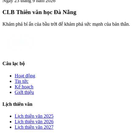
Ngày 23 tháng 9 năm 2026
CLB Thiên văn học Đà Nẵng
Khám phá bí ẩn của bầu trời để khám phá sức mạnh của bản thân.
Câu lạc bộ
Hoạt động
Tin tức
Kế hoạch
Giới thiệu
Lịch thiên văn
Lịch thiên văn
2025
Lịch thiên văn
2026
Lịch thiên văn
2027