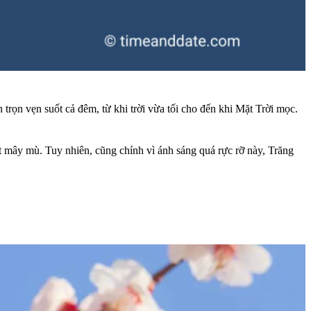
trọn vẹn suốt cả đêm, từ khi trời vừa tối cho đến khi Mặt Trời mọc.
út mây mù. Tuy nhiên, cũng chính vì ánh sáng quá rực rỡ này, Trăng