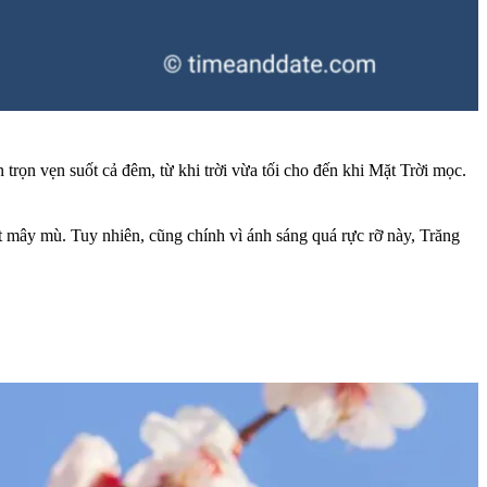
trọn vẹn suốt cả đêm, từ khi trời vừa tối cho đến khi Mặt Trời mọc.
út mây mù. Tuy nhiên, cũng chính vì ánh sáng quá rực rỡ này, Trăng